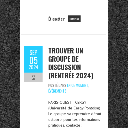
Étiquettes:
interfac
TROUVER UN
SEP
GROUPE DE
05
DISCUSSION
2024
(RENTRÉE 2024)
de
CR
POSTÉ DANS
EN CE MOMENT
,
ÉVÉNEMENTS
PARIS-OUEST CERGY
(Université de Cergy Pontoise)
Le groupe va reprendre début
octobre, pour les informations
pratiques, contacte :