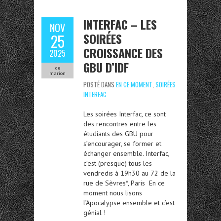
INTERFAC – LES
NOV
SOIRÉES
25
CROISSANCE DES
2025
GBU D’IDF
de
marion
POSTÉ DANS
EN CE MOMENT
,
SOIRÉES
INTERFAC
Les soirées Interfac, ce sont
des rencontres entre les
étudiants des GBU pour
s’encourager, se former et
échanger ensemble. Interfac,
c’est (presque) tous les
vendredis à 19h30 au 72 de la
rue de Sèvres*, Paris En ce
moment nous lisons
l’Apocalypse ensemble et c’est
génial !