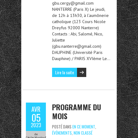
gbu.cergy@gmail.com
NANTERRE (Paris X) Le jeudi,
de 12h à 13h30, à l’aumônerie
catholique (123 Cours Nicole
Dreyfus 92000 Nanterre)
Contacts : Abi, Salomé, Nico,
Juliette
(gbu.nanterre@gmail.com)
DAUPHINE (Université Paris
Dauphine) / PARIS XVIème Le…
Lire la suite
PROGRAMME DU
AVR
MOIS
05
2023
POSTÉ DANS
EN CE MOMENT
,
ÉVÉNEMENTS
,
NON CLASSÉ
de
Cécile Maalouf