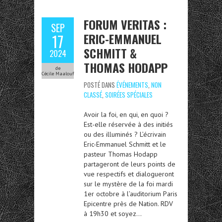
FORUM VERITAS :
SEP
ERIC-EMMANUEL
17
SCHMITT &
2024
THOMAS HODAPP
de
Cécile Maalouf
POSTÉ DANS
ÉVÉNEMENTS
,
NON
CLASSÉ
,
SOIRÉES SPÉCIALES
Avoir la foi, en qui, en quoi ?
Est-elle réservée à des initiés
ou des illuminés ? L’écrivain
Eric-Emmanuel Schmitt et le
pasteur Thomas Hodapp
partageront de leurs points de
vue respectifs et dialogueront
sur le mystère de la foi mardi
1er octobre à l’auditorium Paris
Epicentre près de Nation. RDV
à 19h30 et soyez…