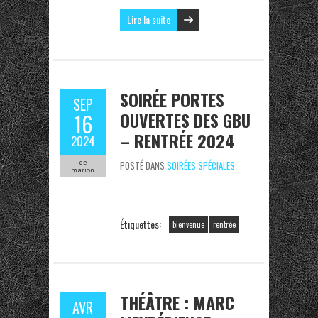
Lire la suite
SOIRÉE PORTES
SEP
OUVERTES DES GBU
16
– RENTRÉE 2024
2024
de
POSTÉ DANS
SOIRÉES SPÉCIALES
marion
Étiquettes:
bienvenue
rentrée
THÉÂTRE : MARC
AVR