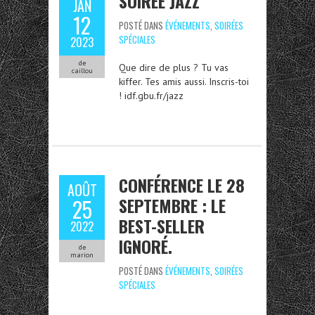
SOIRÉE JAZZ
JAN
12
POSTÉ DANS
ÉVÉNEMENTS
,
SOIRÉES
SPÉCIALES
2023
de
Que dire de plus ? Tu vas
caillou
kiffer. Tes amis aussi. Inscris-toi
! idf.gbu.fr/jazz
CONFÉRENCE LE 28
AOÛT
SEPTEMBRE : LE
25
BEST-SELLER
2022
IGNORÉ.
de
marion
POSTÉ DANS
ÉVÉNEMENTS
,
SOIRÉES
SPÉCIALES