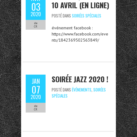
10 AVRIL (EN LIGNE)
03
2020
POSTÉ DANS
SOIRÉES SPÉCIALES
de
CR
événement facebook :
https://www.facebook.com/eve
nts/1842369502563849/
SOIRÉE JAZZ 2020 !
JAN
07
POSTÉ DANS
ÉVÉNEMENTS
,
SOIRÉES
SPÉCIALES
2020
de
CR