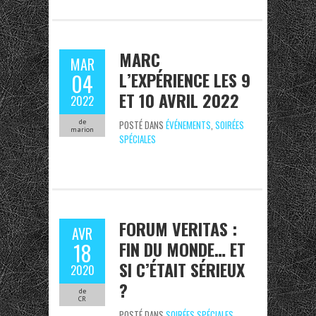
MARC
MAR
L’EXPÉRIENCE LES 9
04
ET 10 AVRIL 2022
2022
de
POSTÉ DANS
ÉVÉNEMENTS
,
SOIRÉES
marion
SPÉCIALES
FORUM VERITAS :
AVR
FIN DU MONDE… ET
18
SI C’ÉTAIT SÉRIEUX
2020
?
de
CR
POSTÉ DANS
SOIRÉES SPÉCIALES