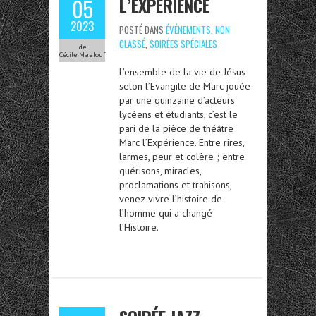
L’EXPÉRIENCE
05
2023
POSTÉ DANS
ÉVÉNEMENTS
,
NON
CLASSÉ
,
SOIRÉES SPÉCIALES
de
Cécile Maalouf
L’ensemble de la vie de Jésus
selon l’Evangile de Marc jouée
par une quinzaine d’acteurs
lycéens et étudiants, c’est le
pari de la pièce de théâtre
Marc l’Expérience. Entre rires,
larmes, peur et colère ; entre
guérisons, miracles,
proclamations et trahisons,
venez vivre l’histoire de
l’homme qui a changé
l’Histoire.