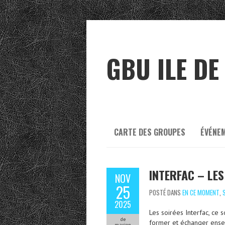
GBU ILE DE
CARTE DES GROUPES
ÉVÉNE
INTERFAC – LES
NOV
25
POSTÉ DANS
EN CE MOMENT
,
2025
Les soirées Interfac, ce 
de
former et échanger ens
marion